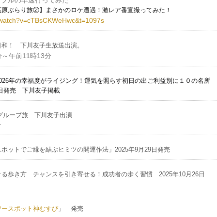
チャブルの早速行ってみた
葉原ぶらり旅②】まさかのロケ遭遇！激レア番宣撮ってみた！
m/watch?v=cTBsCKWeHwc&t=1097s
日和！ 下川友子生放送出演。
分～午前11時13分
2026年の幸福度がライジング！
運気を照らす
初日の出
ご利益別に１０の名所
18日発売 下川友子掲載
Eグループ旅 下川友子出演
〜
ポットでご縁を結ぶヒミツの開運作法」2025年9月29日発売
る歩き方 チャンスを引き寄せる！成功者の歩く習慣 2025年10月26日
ワースポット神むすび
」 発売