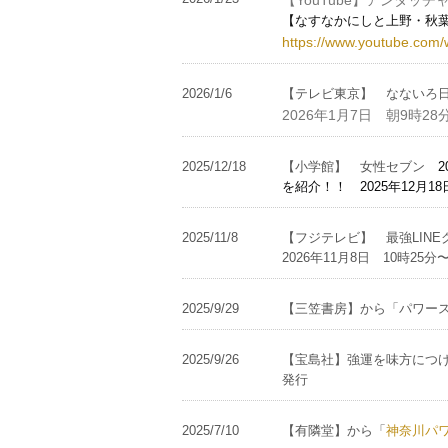
【YouTube】アンタッ
【なすなかにしと上野・秋
https://www.youtube.co
2026/1/6
【テレビ東京】 なないろ
2026年1月7日 朝9時28
2025/12/18
【小学館】 女性セブン
を紹介！！ 2025年12月
2025/11/8
【フジテレビ】 最強LIN
2026年11月8日 10時25分
2025/9/29
【三笠書房】から「パワース
2025/9/26
【宝島社】強運を味方につけ
発行
2025/7/10
【有隣堂】から「
神奈川パ