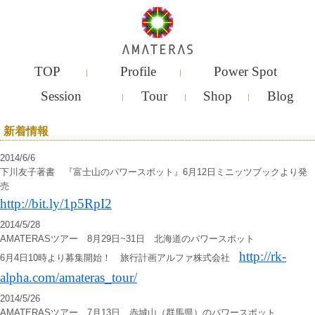
TOP
Profile
Power Spot
Session
Tour
Shop
Blog
新着情報
2014/6/6
下川友子著書 『富士山のパワースポット』6月12日ミニッツブックより発
売
http://bit.ly/1p5RpI2
2014/5/28
AMATERASツアー 8月29日~31日 北海道のパワースポット
http://rk-
6月4日10時より募集開始！ 旅行計画アルファ株式会社
alpha.com/amateras_tour/
2014/5/26
AMATERASツアー 7月13日 赤城山（群馬県）のパワースポット