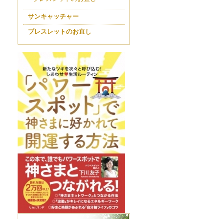
サンキャッチャー
ブレスレットのお直し