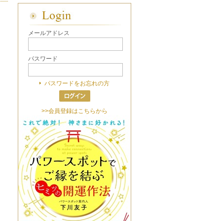
メールアドレス
パスワード
パスワードをお忘れの方
>>会員登録はこちらから